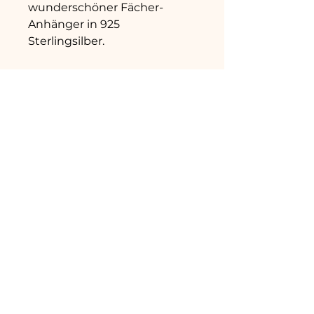
wunderschöner Fächer-
Anhänger in 925
Sterlingsilber.
Grösse ca. 17cm (Standard-
Grösse)
Hinweis: Da Steine
Naturprodukte sind, ist jedes
Armband in der Struktur und
Farbe einzigartig. Der
Lieferumfang umfasst das
oben beschriebene
Produkt (ohne
Dekorationsmaterial sowie
weitere Schmuckstücke auf
den Produktebildern).