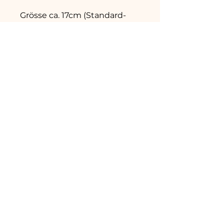
Grösse ca. 17cm (Standard-
Grösse)
Hinweis: Da Steine
Naturprodukte sind, ist jedes
Armband in der Struktur und
Farbe einzigartig. Der
Lieferumfang umfasst das
oben beschriebene Produkt
(ohne Dekorationsmaterial
sowie weitere
Schmuckstücke auf den
Produktebildern).
Home
Datenschutz