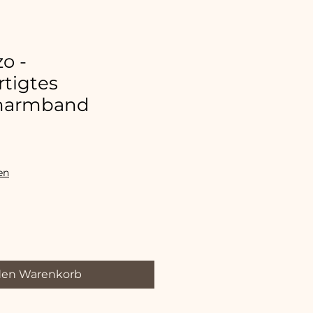
o -
tigtes
enarmband
en
den Warenkorb