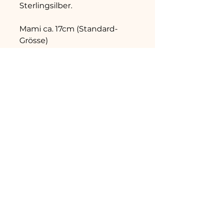
Sterlingsilber.
Mami ca. 17cm (Standard-
Grösse)
Kind ca. 13,5cm
Hinweis: Da Steine
Naturprodukte sind, ist jedes
Armband in der Struktur und
Farbe einzigartig. Der
Lieferumfang umfasst das
obenstehende, beschriebene
Set 1x Mami & 1x Kinder-
Armband (ohne
Dekorationsmaterial sowie
weitere Schmuckstücke auf
den Produktebildern).