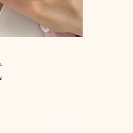
.
hl
Versand &
Rückgabe