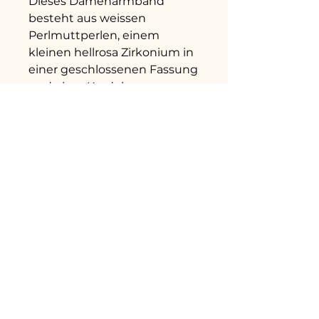
Dieses Damenarmband
besteht aus weissen
Perlmuttperlen, einem
kleinen hellrosa Zirkonium in
einer geschlossenen Fassung
und einer Kordel.
Länge des Armbands: 15,5 cm
+3 cm Verlängerung
Perlen: Perlmutt weiss
Verschlussmaterial: Edelstahl
Home
Datenschutz
Versand &
Shop
Rückgabe
Über uns
AGB