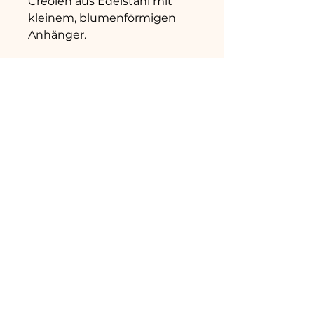
Creolen aus Edelstahl mit
kleinem, blumenförmigen
Anhänger.
Material: Edelstahl
Durchmesser der Creolen: 14
mm
Durchmesser des Anhängers:
10 mm
Home
Datenschutz
Versand &
Shop
Rückgabe
Über uns
AGB
Kontakt
Impressum